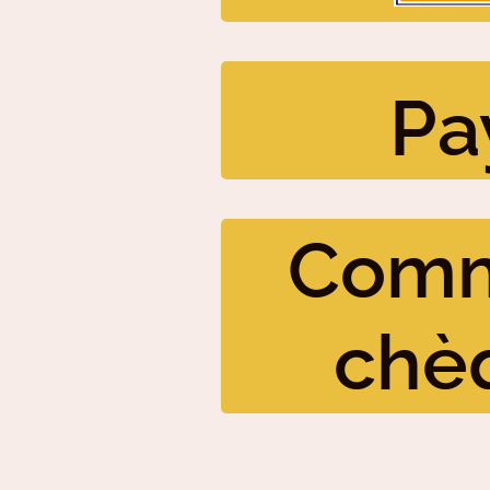
Pa
Comm
chè