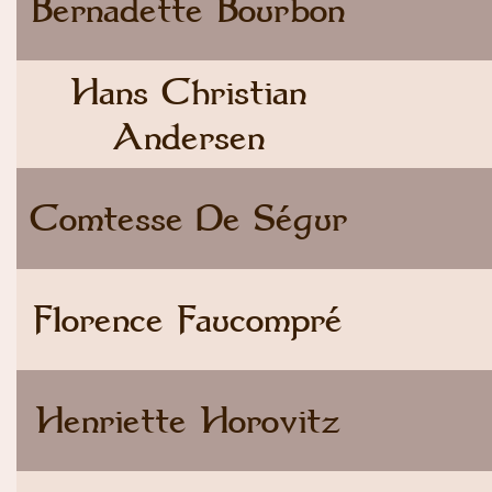
Bernadette Bourbon
Hans Christian
Andersen
Comtesse De Ségur
Florence Faucompré
Henriette Horovitz