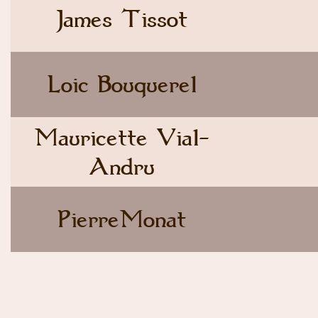
James Tissot
Loic Bouquerel
Mauricette Vial-
Andru
PierreMonat