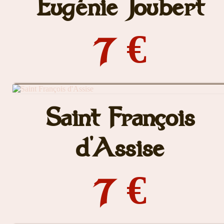
Eugénie Joubert
7 €
Saint François
d'Assise
7 €