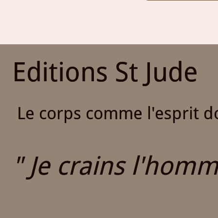
Editions St Jude
Le corps comme l'esprit do
" Je crains l'homme