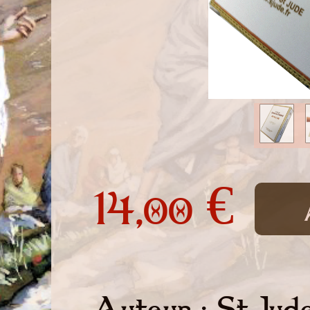
14,
€
00
Auteur : St Jude