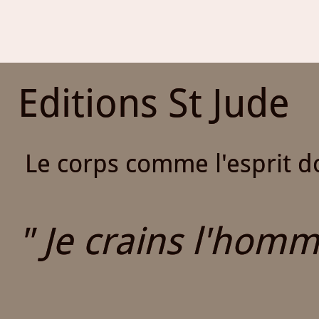
Editions St Jude
Le corps comme l'esprit do
" Je crains l'homme