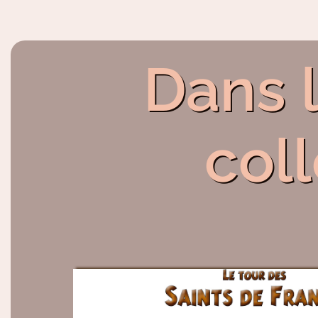
Dans 
col