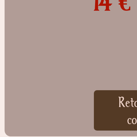
14 €
Ret
co