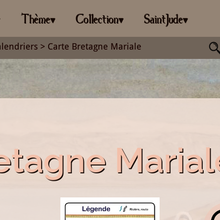
Thème
Collection
SaintJude
▾
▾
▾
▾
alendriers
> Carte Bretagne Mariale
etagne Marial