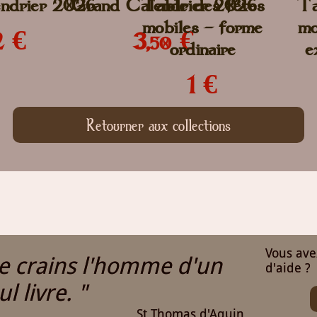
endrier 2026
Grand Calendrier 2026
Table des fêtes
Ta
mobiles - forme
mo
2 €
3,
€
50
ordinaire
e
1 €
Retourner aux collections
Vous ave
Je crains l'homme d'un
d'aide ?
ul livre. "
St Thomas d'Aquin