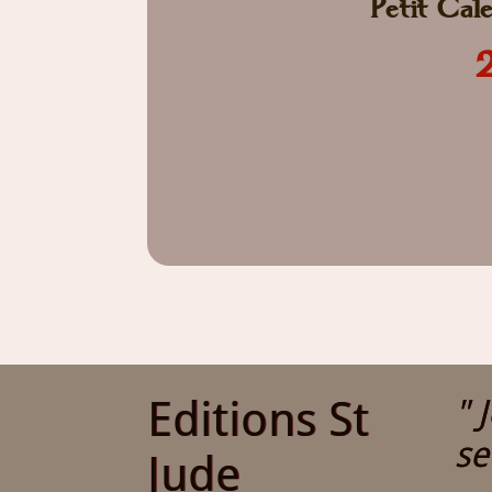
Petit Cal
Editions St
" 
se
Jude