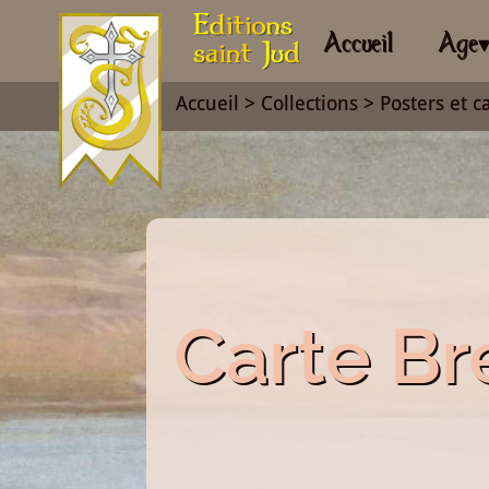
Accueil
Age
Accueil
>
Collections
>
Posters et c
Carte Br