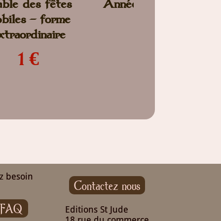
ble des fêtes
Année Liturgique
biles - forme
3 €
xtraordinaire
1 €
z besoin
Contactez nous
FAQ
Editions St Jude
18 rue du commerce