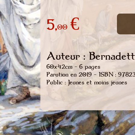
5,
€
00
Auteur : Bernadet
60x42cm - 6 pages
Parution en 2019 - ISBN : 978
Public : Jeunes et moins jeunes