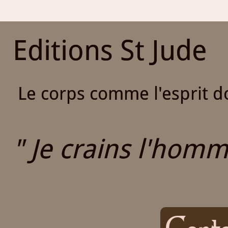
Editions St Jude
Le corps comme l'esprit do
" Je crains l'homme