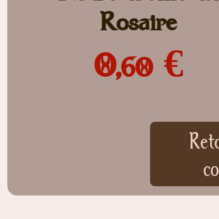
Rosaire
0,
€
60
Ret
co