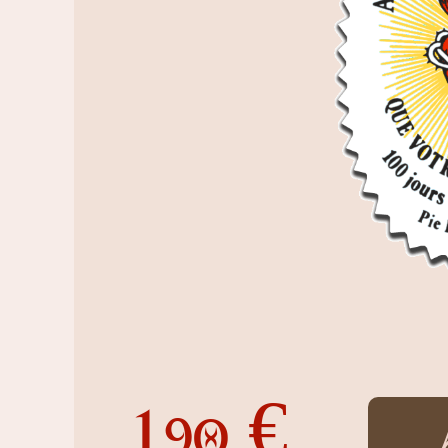
1,
€
90