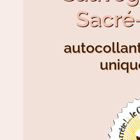
Sacré
autocollant
uniq