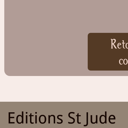
Ret
co
Editions St Jude