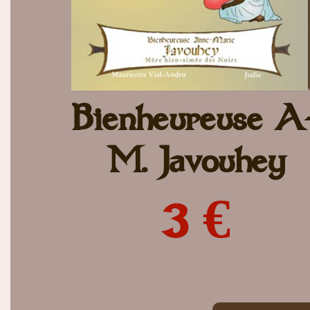
Bienheureuse A
M. Javouhey
3 €