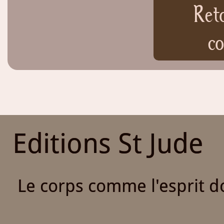
Ret
co
Editions St Jude
Le corps comme l'esprit do