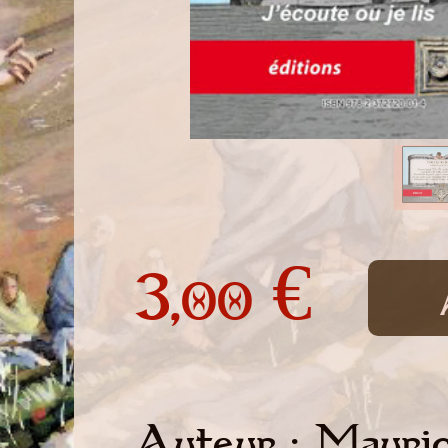
3,
€
00
Auteur : Mauri