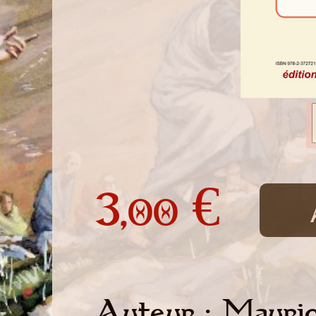
3,
€
00
Auteur : Mauri