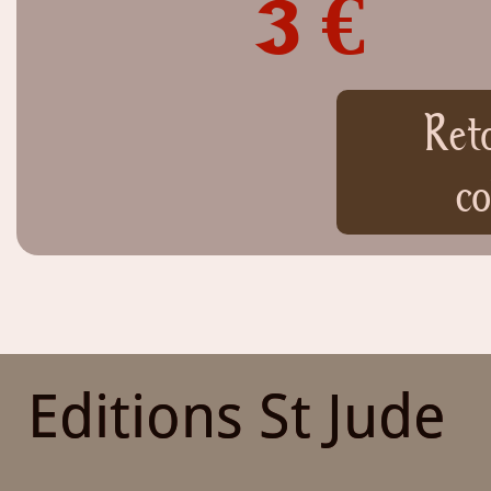
3 €
Ret
co
Editions St Jude