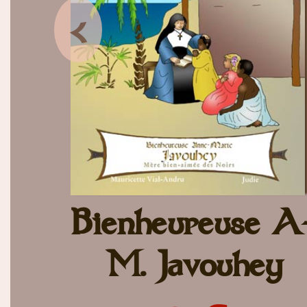
<
Bienheureuse A
M. Javouhey