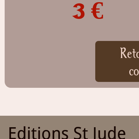
3 €
Ret
co
Editions St Jude