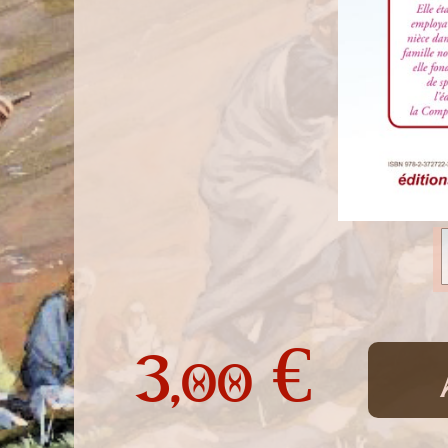
3,
€
00