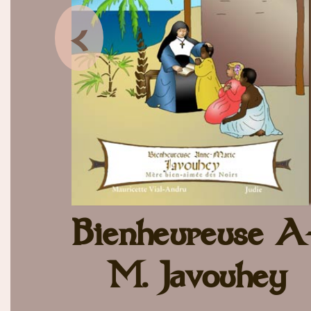
<
Bienheureuse A
M. Javouhey