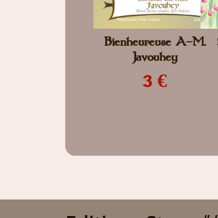
Bienheureuse A-M.
Javouhey
3 €