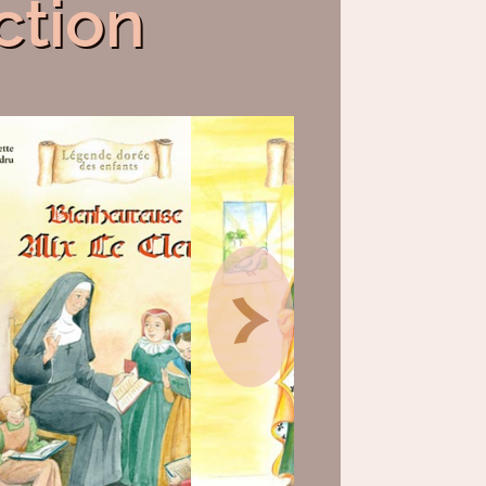
ction
>