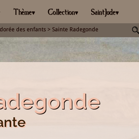
Thème
Collection
SaintJude
▾
▾
▾
▾
dorée des enfants
> Sainte Radegonde
Radegonde
ante