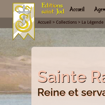
Accueil
Age
Accueil
>
Collections
>
La Légende 
Sainte 
Reine et serv