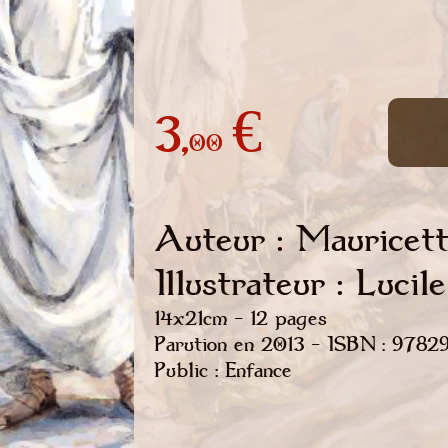
3,
€
00
Auteur : Mauricet
Illustrateur : Lucile
14x21cm - 12 pages
Parution en 2013 - ISBN : 9782
Public : Enfance