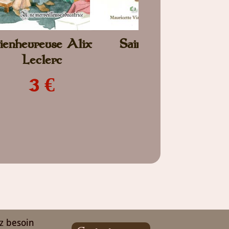
ienheureuse Alix
Sainte Anne
Leclerc
3 €
3 €
z besoin