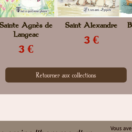
Sainte Agnès de
Saint Alexandre
B
Langeac
3 €
3 €
Retourner aux collections
Vous ave