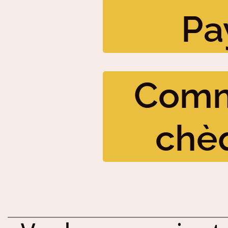
Pa
Comm
chè