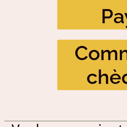
Pa
Comm
chè