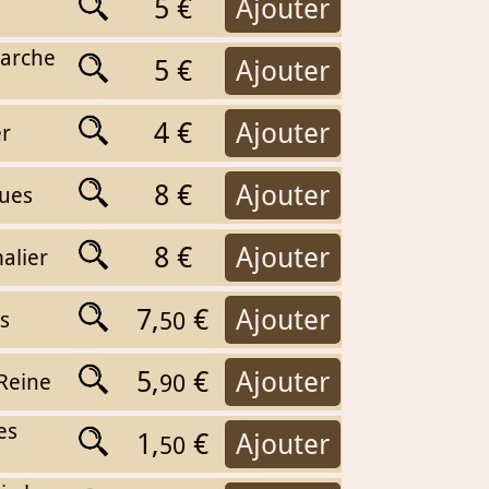
5 €
Ajouter
'arche
5 €
Ajouter
4 €
Ajouter
er
8 €
Ajouter
ques
8 €
Ajouter
alier
7,
€
Ajouter
s
50
5,
€
Ajouter
 Reine
90
es
1,
€
Ajouter
50