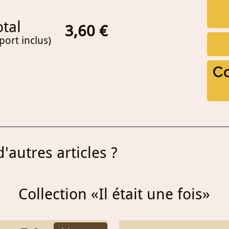
otal
3,
60
€
 port inclus)
C
'autres articles ?
Collection «Il était une fois»