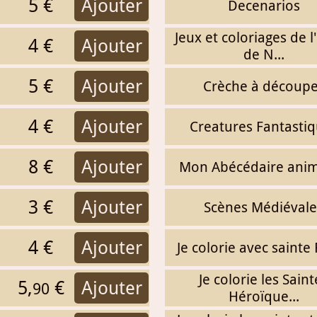
5 €
Ajouter
Decenarios
Jeux et coloriages de l
4 €
Ajouter
de N...
5 €
Ajouter
Crèche à découp
4 €
Ajouter
Creatures Fantasti
8 €
Ajouter
Mon Abécédaire anim
3 €
Ajouter
Scènes Médiévale
4 €
Ajouter
Je colorie avec sainte
Je colorie les Saint
5,
€
Ajouter
90
Héroïque...