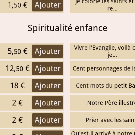
Je colorie les saints et 
1,
€
Ajouter
50
re...
Spiritualité enfance
Vivre l'Evangile, voilà
5,
€
Ajouter
50
je...
12,
€
Ajouter
Cent personnages de l
50
18 €
Ajouter
Cent mots du petit Ba
2 €
Ajouter
Notre Père illustr
2 €
Ajouter
Prier avec les sain
Qu'est-il arrivé à notr