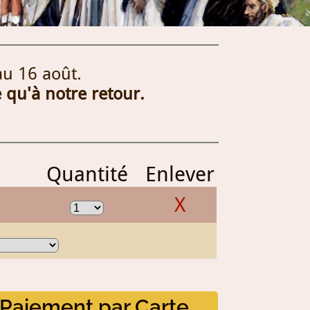
au 16 août.
 qu'à notre retour.
Quantité
Enlever
X
Paiement par Carte