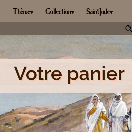
Thème
Collection
SaintJude
▾
▾
▾
▾
Votre panier