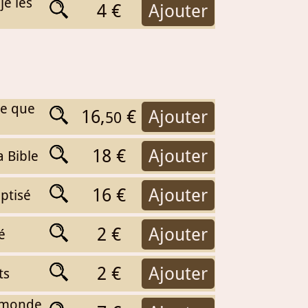
je les
4 €
Ajouter
 ce que
16,
€
Ajouter
50
18 €
Ajouter
a Bible
16 €
Ajouter
ptisé
2 €
Ajouter
é
2 €
Ajouter
ts
e monde