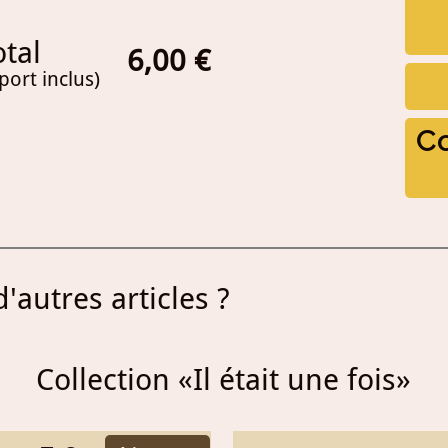
otal
6,
00
€
 port inclus)
C
'autres articles ?
Collection «Il était une fois»