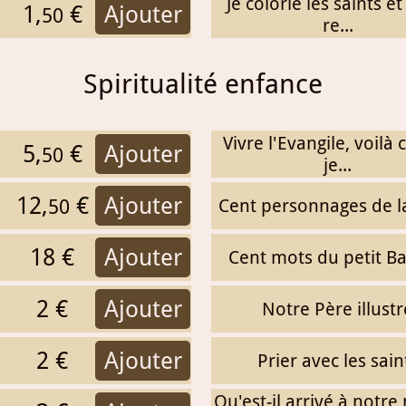
Je colorie les saints et 
1,
€
Ajouter
50
re...
Spiritualité enfance
Vivre l'Evangile, voilà
5,
€
Ajouter
50
je...
12,
€
Ajouter
Cent personnages de l
50
18 €
Ajouter
Cent mots du petit Ba
2 €
Ajouter
Notre Père illustr
2 €
Ajouter
Prier avec les sain
Qu'est-il arrivé à notr