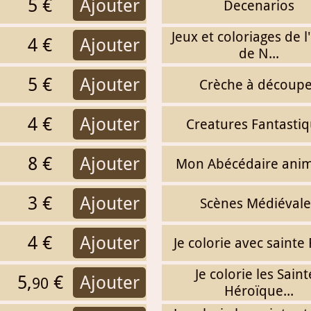
5 €
Ajouter
Decenarios
Jeux et coloriages de l
4 €
Ajouter
de N...
5 €
Ajouter
Crèche à découp
4 €
Ajouter
Creatures Fantasti
8 €
Ajouter
Mon Abécédaire anim
3 €
Ajouter
Scènes Médiévale
4 €
Ajouter
Je colorie avec sainte
Je colorie les Saint
5,
€
Ajouter
90
Héroïque...