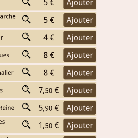
5 €
Ajouter
'arche
5 €
Ajouter
4 €
Ajouter
er
8 €
Ajouter
ques
8 €
Ajouter
alier
7,
€
Ajouter
s
50
5,
€
Ajouter
 Reine
90
es
1,
€
Ajouter
50