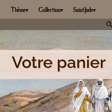
Thème
Collection
SaintJude
▾
▾
▾
▾
Votre panier