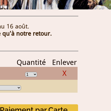
au 16 août.
 qu'à notre retour.
Quantité
Enlever
X
Paiement par Carte