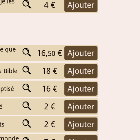
je les
4 €
Ajouter
 ce que
16,
€
Ajouter
50
18 €
Ajouter
a Bible
16 €
Ajouter
ptisé
2 €
Ajouter
é
2 €
Ajouter
ts
e monde